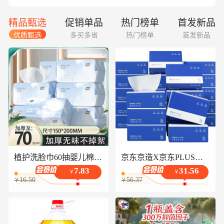
精品甄选
促销单品
热门榜单
首发新品
优质甄选
多买多省
热门榜单
首发新品
植护洗脸巾60抽婴儿棉柔巾一次性抽取式洁面巾干湿两用擦脸巾
京东京造X京东PLUS会员联名款纸巾 4层加厚100抽*20包卫生纸抽纸京东自营
7.83
31.56
￥
￥
16.50
56.37
￥
￥