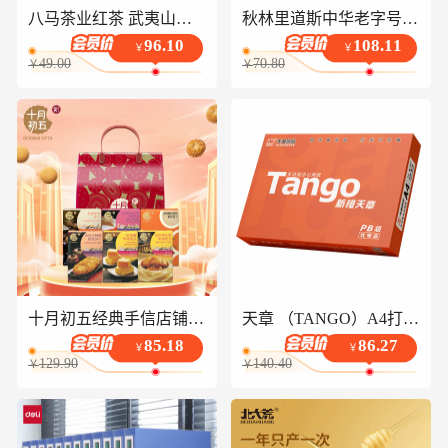
八马茶业红茶 武夷山正山小种一级 250g罐装
秋林里道斯中华老字号 哈尔滨红肠1.1kg/袋 量贩装 东北特产 休闲零食
96.10
108.11
￥
￥
49.00
70.80
￥
￥
十月初五经典手信店铺爆款饼干糕点风味礼盒879g节庆团购出游送礼
天章 （TANGO）A4打印纸70g500张*5包 新橙天章【优选品质】整箱2500张企业日常双面打印复印纸高性价比
85.18
86.27
￥
￥
129.90
140.40
￥
￥