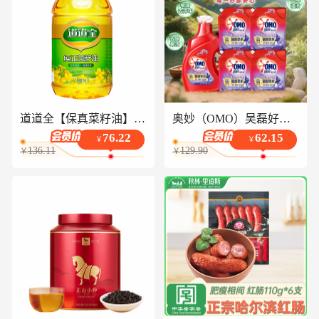
道道全【保真菜籽油】食用油 纯正菜籽油 物理压榨一级 5L*1桶
奥妙（OMO）吴磊好物全自动酵素除菌持久留香除味8.4斤校服净薰衣草洗衣液
76.22
62.15
￥
￥
136.11
129.90
￥
￥