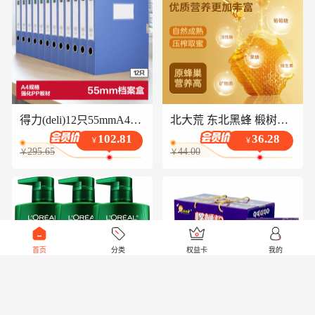
得力(deli)12只55mmA4可折叠便携文件盒档案盒 财务凭证考试收纳 办公用品P05643
北大荒 东北黑蜂 椴树雪蜜 纯蜂蜜380g 冲饮搭档 送父母长辈礼品礼物
102.81
36.28
￥
￥
295.65
44.00
￥
￥
首页
分类
权益卡
我的